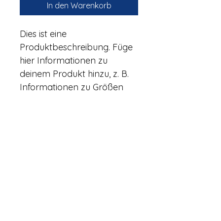
In den Warenkorb
Dies ist eine 
Produktbeschreibung. Füge 
hier Informationen zu 
deinem Produkt hinzu, z. B. 
Informationen zu Größen 
und Materialien sowie 
allgemeine Pflege- und 
Reinigungshinweise.
PRODUKTINFO
Das ist ein Produktdetail. Füge hier 
RÜCKGABERICHTLINIE
Informationen zu deinem Produkt 
hinzu, z. B. Informationen zu Größen 
und Materialien sowie allgemeine 
Das ist eine Rückgaberichtlinie. 