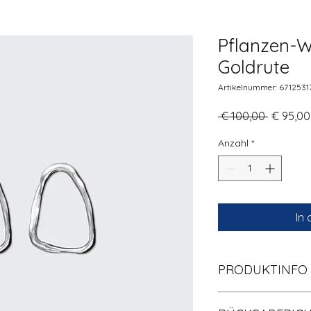
Pflanzen-
Goldrute
Artikelnummer: 6712531
Standar
 € 100,00 
€ 95,00
Anzahl
*
In
PRODUKTINFO
Das ist ein Produktd