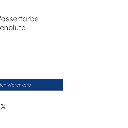
Wasserfarbe
enblüte
 den Warenkorb